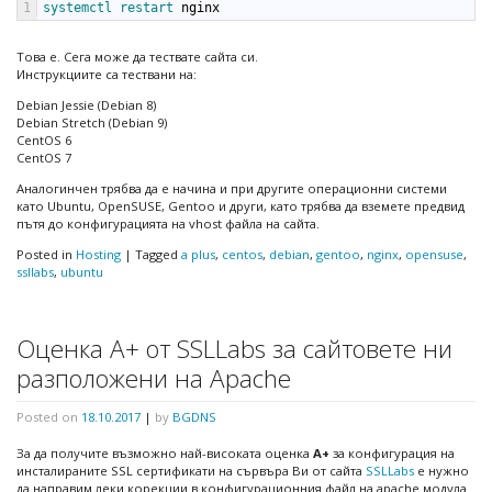
1
systemctl 
restart 
nginx
Това е. Сега може да тествате сайта си.
Инструкциите са тествани на:
Debian Jessie (Debian 8)
Debian Stretch (Debian 9)
CentOS 6
CentOS 7
Аналогинчен трябва да е начина и при другите операционни системи
като Ubuntu, OpenSUSE, Gentoo и други, като трябва да вземете предвид
пътя до конфигурацията на vhost файла на сайта.
Posted in
Hosting
|
Tagged
a plus
,
centos
,
debian
,
gentoo
,
nginx
,
opensuse
,
ssllabs
,
ubuntu
Оценка А+ от SSLLabs за сайтовете ни
разположени на Apache
Posted on
18.10.2017
|
by
BGDNS
За да получите възможно най-високата оценка
А+
за конфигурация на
инсталираните SSL сертификати на сървъра Ви от сайта
SSLLabs
е нужно
да направим леки корекции в конфигурационния файл на apache модула