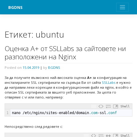
Skip
BGDNS
to
content
Етикет:
ubuntu
Оценка А+ от SSLLabs за сайтовете ни
разположени на Nginx
Posted on
15.04.2019
|
by
BGDNS
За да получите възможно най-високата оценка
А+
за конфигурация на
инсталираните SSL сертификати на сървъра Ви от сайта
SSLLabs
е нужно
да направим леки корекции в конфигурационния файл на nginx, в който е
описан SSL сертификата за вашето уеб приложение. За целта го
отваряме с vi или nano, например:
Shell
1
nano
/
etc
/
nginx
/
sites
-
enabled
/
domain
.com
-
ssl
.conf
Непосредствено след редовете с:
Shell