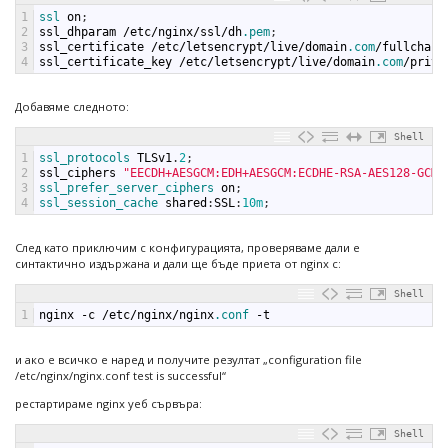
1
ssl 
on
;
2
ssl_dhparam
/
etc
/
nginx
/
ssl
/
dh
.pem
;
3
ssl_certificate
/
etc
/
letsencrypt
/
live
/
domain
.com
/
fullchain
4
ssl_certificate_key
/
etc
/
letsencrypt
/
live
/
domain
.com
/
privk
Добавяме следното:
Shell
1
ssl_protocols 
TLSv1
.
2
;
2
ssl_ciphers
"EECDH+AESGCM:EDH+AESGCM:ECDHE-RSA-AES128-GCM-
3
ssl_prefer_server_ciphers 
on
;
4
ssl_session_cache 
shared
:
SSL
:
10m
;
След като приключим с конфигурацията, проверяваме дали е
синтактично издържана и дали ще бъде приета от nginx с:
Shell
1
nginx
-
c
/
etc
/
nginx
/
nginx
.conf
-
t
и ако е всичко е наред и получите резултат „configuration file
/etc/nginx/nginx.conf test is successful“
рестартираме nginx уеб сървъра:
Shell