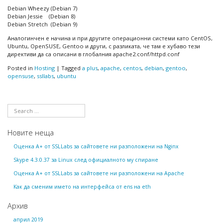
Debian Wheezy (Debian 7)
Debian Jessie (Debian 8)
Debian Stretch (Debian 9)
Аналогинчен е начина и при другите операционни системи като CentOS,
Ubuntu, OpenSUSE, Gentoo и други, с разликата, че там е хубаво тези
директиви да са описани в глобалния apache2.conf/httpd.conf
Posted in
Hosting
|
Tagged
a plus
,
apache
,
centos
,
debian
,
gentoo
,
opensuse
,
ssllabs
,
ubuntu
Новите неща
Оценка А+ от SSLLabs за сайтовете ни разположени на Nginx
Skype 4.3.0.37 за Linux след официалното му спиране
Оценка А+ от SSLLabs за сайтовете ни разположени на Apache
Как да сменим името на интерфейса от ens на eth
Архив
април 2019