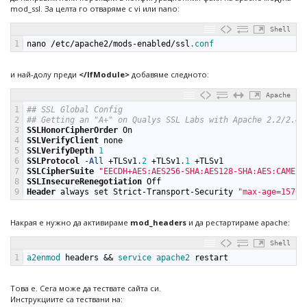
mod_ssl. За целта го отваряме с vi или nano:
Shell
1
nano
/
etc
/
apache2
/
mods
-
enabled
/
ssl
.conf
и най-долу преди
</IfModule>
добавяме следното:
Apache
1
## SSL Global Config
2
## Getting an "A+" on Qualys SSL Labs with Apache 2.2/2.4
3
SSLHonorCipherOrder
On
4
SSLVerifyClient
none
5
SSLVerifyDepth
1
6
SSLProtocol
-All
+
TLSv1
.
2
+
TLSv1
.
1
+
TLSv1
7
SSLCipherSuite
"EECDH+AES:AES256-SHA:AES128-SHA:AES:CAMELL
8
SSLInsecureRenegotiation
Off
9
Header
always
set
Strict-Transport-Security
"max-age=15768
Накрая е нужно да активираме
mod_headers
и да рестартираме apache:
Shell
1
a2enmod 
headers
&&
service 
apache2 
restart
Това е. Сега може да тествате сайта си.
Инструкциите са тествани на: