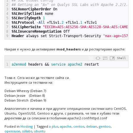
1
## SSL Global Config
2
## Getting an "A+" on Qualys SSL Labs with Apache 2.2/2.4
3
SSLHonorCipherOrder
On
4
SSLVerifyClient
none
5
SSLVerifyDepth
1
6
SSLProtocol
-All
+
TLSv1
.
2
+
TLSv1
.
1
+
TLSv1
7
SSLCipherSuite
"EECDH+AES:AES256-SHA:AES128-SHA:AES:CAMELL
8
SSLInsecureRenegotiation
Off
9
Header
always
set
Strict-Transport-Security
"max-age=15768
Накрая е нужно да активираме
mod_headers
и да рестартираме apache:
Shell
1
a2enmod 
headers
&&
service 
apache2 
restart
Това е. Сега може да тествате сайта си.
Инструкциите са тествани на:
Debian Wheezy (Debian 7)
Debian Jessie (Debian 8)
Debian Stretch (Debian 9)
Аналогинчен е начина и при другите операционни системи като CentOS,
Ubuntu, OpenSUSE, Gentoo и други, с разликата, че там е хубаво тези
директиви да са описани в глобалния apache2.conf/httpd.conf
Posted in
Hosting
|
Tagged
a plus
,
apache
,
centos
,
debian
,
gentoo
,
opensuse
,
ssllabs
,
ubuntu