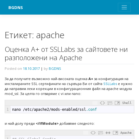
Skip
BGDNS
to
content
Етикет:
apache
Оценка А+ от SSLLabs за сайтовете ни
разположени на Apache
Posted on
18.10.2017
|
by
BGDNS
За да получите възможно най-високата оценка
А+
за конфигурация на
инсталираните SSL сертификати на сървъра Ви от сайта
SSLLabs
е нужно
да направим леки корекции в конфигурационния файл на apache модула
mod_ssl. За целта го отваряме с vi или nano:
Shell
1
nano
/
etc
/
apache2
/
mods
-
enabled
/
ssl
.conf
и най-долу преди
</IfModule>
добавяме следното:
Apache