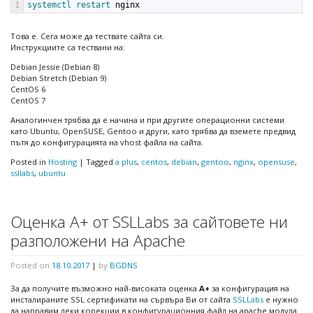
1
systemctl 
restart 
nginx
Това е. Сега може да тествате сайта си.
Инструкциите са тествани на:
Debian Jessie (Debian 8)
Debian Stretch (Debian 9)
CentOS 6
CentOS 7
Аналогинчен трябва да е начина и при другите операционни системи
като Ubuntu, OpenSUSE, Gentoo и други, като трябва да вземете предвид
пътя до конфигурацията на vhost файла на сайта.
Posted in
Hosting
|
Tagged
a plus
,
centos
,
debian
,
gentoo
,
nginx
,
opensuse
,
ssllabs
,
ubuntu
Оценка А+ от SSLLabs за сайтовете ни
разположени на Apache
Posted on
18.10.2017
|
by
BGDNS
За да получите възможно най-високата оценка
А+
за конфигурация на
инсталираните SSL сертификати на сървъра Ви от сайта
SSLLabs
е нужно
да направим леки корекции в конфигурационния файл на apache модула