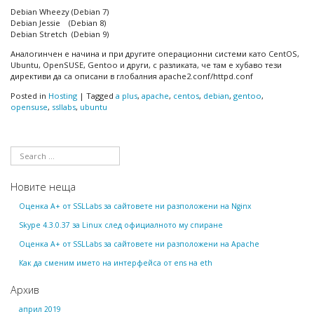
Debian Wheezy (Debian 7)
Debian Jessie (Debian 8)
Debian Stretch (Debian 9)
Аналогинчен е начина и при другите операционни системи като CentOS,
Ubuntu, OpenSUSE, Gentoo и други, с разликата, че там е хубаво тези
директиви да са описани в глобалния apache2.conf/httpd.conf
Posted in
Hosting
|
Tagged
a plus
,
apache
,
centos
,
debian
,
gentoo
,
opensuse
,
ssllabs
,
ubuntu
Новите неща
Оценка А+ от SSLLabs за сайтовете ни разположени на Nginx
Skype 4.3.0.37 за Linux след официалното му спиране
Оценка А+ от SSLLabs за сайтовете ни разположени на Apache
Как да сменим името на интерфейса от ens на eth
Архив
април 2019