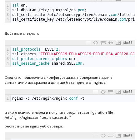
1
ssl 
on
;
2
ssl_dhparam
/
etc
/
nginx
/
ssl
/
dh
.pem
;
3
ssl_certificate
/
etc
/
letsencrypt
/
live
/
domain
.com
/
fullchain
4
ssl_certificate_key
/
etc
/
letsencrypt
/
live
/
domain
.com
/
privk
Добавяме следното:
Shell
1
ssl_protocols 
TLSv1
.
2
;
2
ssl_ciphers
"EECDH+AESGCM:EDH+AESGCM:ECDHE-RSA-AES128-GCM-
3
ssl_prefer_server_ciphers 
on
;
4
ssl_session_cache 
shared
:
SSL
:
10m
;
След като приключим с конфигурацията, проверяваме дали е
синтактично издържана и дали ще бъде приета от nginx с:
Shell
1
nginx
-
c
/
etc
/
nginx
/
nginx
.conf
-
t
и ако е всичко е наред и получите резултат „configuration file
/etc/nginx/nginx.conf test is successful“
рестартираме nginx уеб сървъра:
Shell