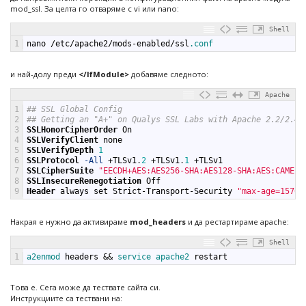
mod_ssl. За целта го отваряме с vi или nano:
Shell
1
nano
/
etc
/
apache2
/
mods
-
enabled
/
ssl
.conf
и най-долу преди
</IfModule>
добавяме следното:
Apache
1
## SSL Global Config
2
## Getting an "A+" on Qualys SSL Labs with Apache 2.2/2.4
3
SSLHonorCipherOrder
On
4
SSLVerifyClient
none
5
SSLVerifyDepth
1
6
SSLProtocol
-All
+
TLSv1
.
2
+
TLSv1
.
1
+
TLSv1
7
SSLCipherSuite
"EECDH+AES:AES256-SHA:AES128-SHA:AES:CAMELL
8
SSLInsecureRenegotiation
Off
9
Header
always
set
Strict-Transport-Security
"max-age=15768
Накрая е нужно да активираме
mod_headers
и да рестартираме apache:
Shell
1
a2enmod 
headers
&&
service 
apache2 
restart
Това е. Сега може да тествате сайта си.
Инструкциите са тествани на: