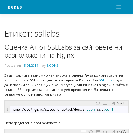
Skip
BGDNS
to
content
Етикет:
ssllabs
Оценка А+ от SSLLabs за сайтовете ни
разположени на Nginx
Posted on
15.04.2019
|
by
BGDNS
За да получите възможно най-високата оценка
А+
за конфигурация на
инсталираните SSL сертификати на сървъра Ви от сайта
SSLLabs
е нужно
да направим леки корекции в конфигурационния файл на nginx, в който е
описан SSL сертификата за вашето уеб приложение. За целта го
отваряме с vi или nano, например:
Shell
1
nano
/
etc
/
nginx
/
sites
-
enabled
/
domain
.com
-
ssl
.conf
Непосредствено след редовете с:
Shell