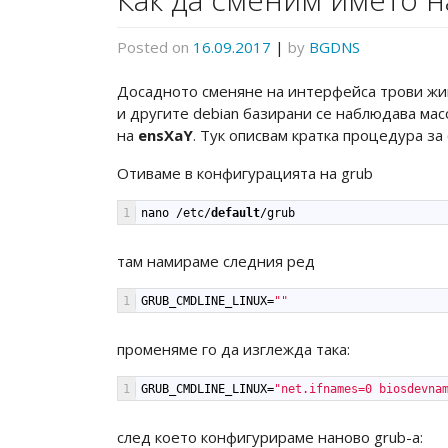
Posted on
16.09.2017
|
by
BGDNS
Досадното сменяне на интерфейса трови живо
и другите debian базирани се наблюдава ма
на
ensXаY
. Тук описвам кратка процедура за
Отиваме в конфигурацията на grub
1
nano
/
etc
/
default
/
grub
там намираме следния ред
1
GRUB_CMDLINE_LINUX
=
""
променяме го да изглежда така:
1
GRUB_CMDLINE_LINUX
=
"net.ifnames=0 biosdevna
след което конфигурираме наново grub-a: