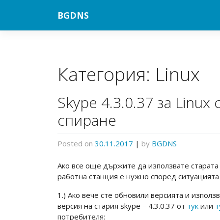
Skip
BGDNS
to
content
Категория:
Linux
Skype 4.3.0.37 за Linu
спиране
Posted on
30.11.2017
|
by
BGDNS
Ако все още държите да използвате старата в
работна станция е нужно според ситуацията
1.) Ако вече сте обновили версията и използв
версия на стария skype – 4.3.0.37 от
тук
или
т
потребителя: