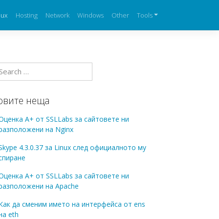
nux
Hosting
Network
Windows
Other
Tools
овите неща
Оценка А+ от SSLLabs за сайтовете ни
разположени на Nginx
Skype 4.3.0.37 за Linux след официалното му
спиране
Оценка А+ от SSLLabs за сайтовете ни
разположени на Apache
Как да сменим името на интерфейса от ens
на eth