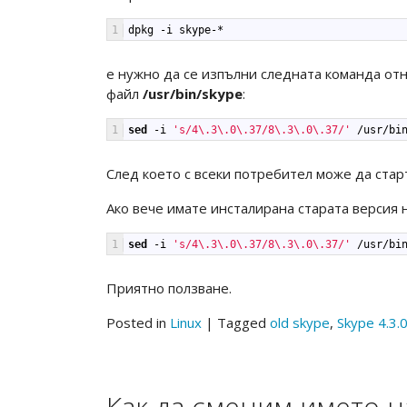
1
dpkg
-
i
skype
-*
е нужно да се изпълни следната команда отн
файл
/usr/bin/skype
:
1
sed
-
i
's/4\.3\.0\.37/8\.3\.0\.37/'
/
usr
/
bi
След което с всеки потребител може да старти
Ако вече имате инсталирана старата версия н
1
sed
-
i
's/4\.3\.0\.37/8\.3\.0\.37/'
/
usr
/
bi
Приятно ползване.
Posted in
Linux
|
Tagged
old skype
,
Skype 4.3.
Как да сменим името н