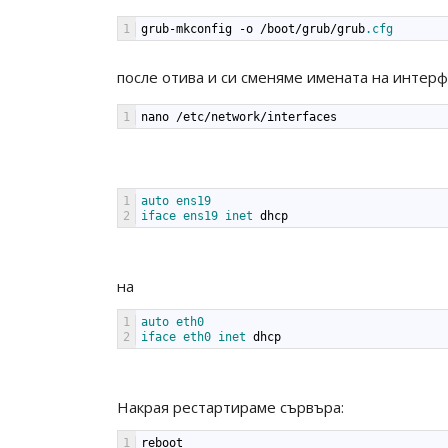
1
grub
-
mkconfig
-
o
/
boot
/
grub
/
grub
.cfg
после отива и си сменяме имената на интерфе
1
nano
/
etc
/
network
/
interfaces
1
auto 
ens19
2
iface 
ens19 
inet 
dhcp
на
1
auto 
eth0
2
iface 
eth0 
inet 
dhcp
Накрая рестартираме сървъра:
1
reboot