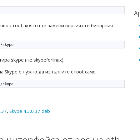
А
ово с root, която ще замени версията в бинарния
n
/
skype
ра skype (не skypeforlinux).
а Skype е нужно да изпълните с root само:
n
/
skype
0.37
,
Skype 4.3.0.37 deb
а интерфейса от ens на eth