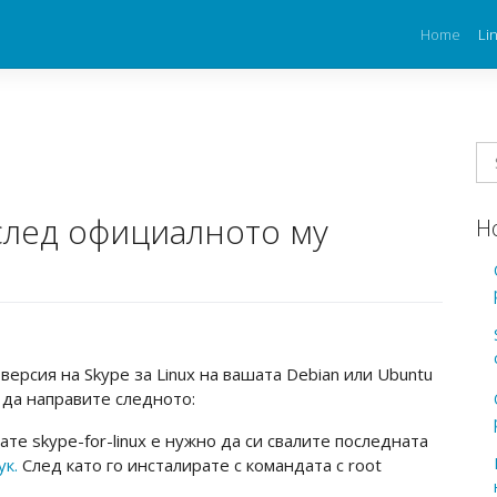
Home
Li
x след официалното му
Н
ерсия на Skype за Linux на вашата Debian или Ubuntu
 да направите следното:
ате skype-for-linux е нужно да си свалите последната
ук.
След като го инсталирате с командата с root