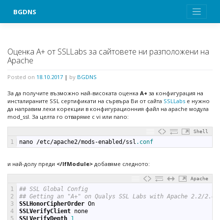
Skip
BGDNS
to
content
Оценка А+ от SSLLabs за сайтовете ни разположени на
Apache
Posted on
18.10.2017
|
by
BGDNS
За да получите възможно най-високата оценка
А+
за конфигурация на
инсталираните SSL сертификати на сървъра Ви от сайта
SSLLabs
е нужно
да направим леки корекции в конфигурационния файл на apache модула
mod_ssl. За целта го отваряме с vi или nano:
Shell
1
nano
/
etc
/
apache2
/
mods
-
enabled
/
ssl
.conf
и най-долу преди
</IfModule>
добавяме следното:
Apache
1
## SSL Global Config
2
## Getting an "A+" on Qualys SSL Labs with Apache 2.2/2.4
3
SSLHonorCipherOrder
On
4
SSLVerifyClient
none
5
SSLVerifyDepth
1