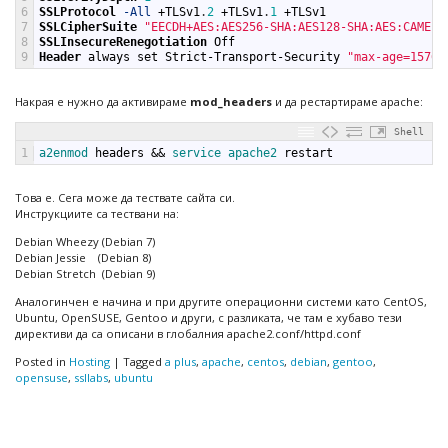
6
SSLProtocol
-All
+
TLSv1
.
2
+
TLSv1
.
1
+
TLSv1
7
SSLCipherSuite
"EECDH+AES:AES256-SHA:AES128-SHA:AES:CAMELL
8
SSLInsecureRenegotiation
Off
9
Header
always
set
Strict-Transport-Security
"max-age=15768
Накрая е нужно да активираме
mod_headers
и да рестартираме apache:
Shell
1
a2enmod 
headers
&&
service 
apache2 
restart
Това е. Сега може да тествате сайта си.
Инструкциите са тествани на:
Debian Wheezy (Debian 7)
Debian Jessie (Debian 8)
Debian Stretch (Debian 9)
Аналогинчен е начина и при другите операционни системи като CentOS,
Ubuntu, OpenSUSE, Gentoo и други, с разликата, че там е хубаво тези
директиви да са описани в глобалния apache2.conf/httpd.conf
Posted in
Hosting
|
Tagged
a plus
,
apache
,
centos
,
debian
,
gentoo
,
opensuse
,
ssllabs
,
ubuntu