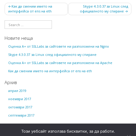
Навигация
Как да сменим името на
Skype 4.3.0.37 за Linux след
интерфейса от ens на eth
официалното му спиране
Новите неща
Оценка А+ от SSLLabs за сайтовете ни разположени на Nginx
Skype 4.3.0.37 за Linux след официалното му спиране
Оценка А+ от SSLLabs за сайтовете ни разположени на Apache
Как да сменим името на интерфейса от ens на eth
Архив
април 2019
ноември 2017
октомври 2017
септември 2017
Този уебсайт използва бисквитки, за да работи.