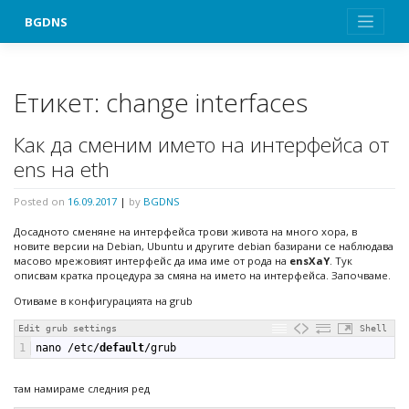
Skip
BGDNS
to
content
Етикет:
change interfaces
Как да сменим името на интерфейса от
ens на eth
Posted on
16.09.2017
|
by
BGDNS
Досадното сменяне на интерфейса трови живота на много хора, в
новите версии на Debian, Ubuntu и другите debian базирани се наблюдава
масово мрежовият интерфейс да има име от рода на
ensXаY
. Тук
описвам кратка процедура за смяна на името на интерфейса. Започваме.
Отиваме в конфигурацията на grub
Edit grub settings
Shell
1
nano
/
etc
/
default
/
grub
там намираме следния ред