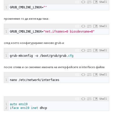
Shell
1
GRUB_CMDLINE_LINUX
=
""
променяме го да изглежда така:
Shell
1
GRUB_CMDLINE_LINUX
=
"net.ifnames=0 biosdevname=0"
след което конфигурираме наново grub-a:
Shell
1
grub
-
mkconfig
-
o
/
boot
/
grub
/
grub
.cfg
после отива и си сменяме имената на интерфейсите в interfaces файла:
Shell
1
nano
/
etc
/
network
/
interfaces
Shell
1
auto 
ens19
2
iface 
ens19 
inet 
dhcp