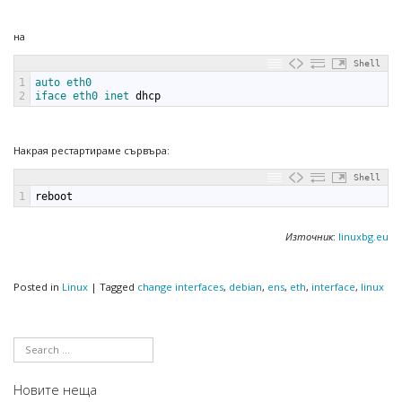
на
Shell
1
auto 
eth0
2
iface 
eth0 
inet 
dhcp
Накрая рестартираме сървъра:
Shell
1
reboot
Източник
:
linuxbg.eu
Posted in
Linux
|
Tagged
change interfaces
,
debian
,
ens
,
eth
,
interface
,
linux
Новите неща